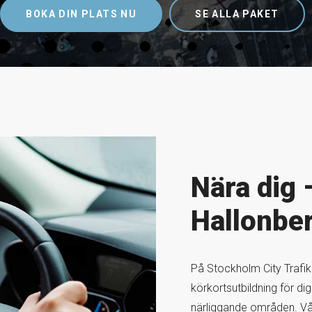
BOKA DIN PLATS NU
SE ALLA PAKET
Nära dig –
Hallonbe
På Stockholm City Trafiks
körkortsutbildning för di
närliggande områden. Vår 