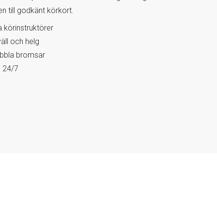
n till godkänt körkort.
körinstruktörer
väll och helg
ubbla bromsar
– 24/7