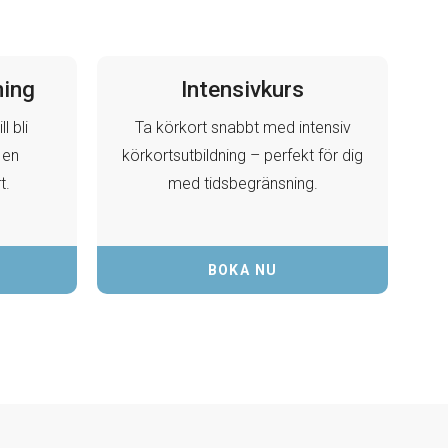
ning
Intensivkurs
l bli
Ta körkort snabbt med intensiv
 en
körkortsutbildning – perfekt för dig
t.
med tidsbegränsning.
BOKA NU