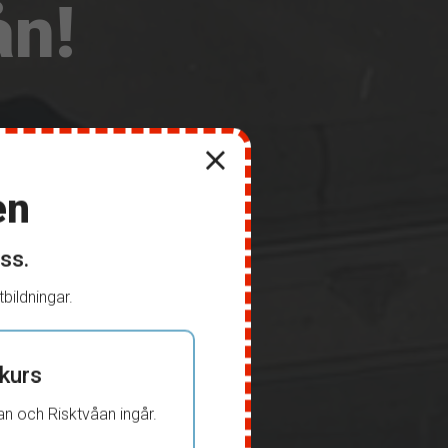
ån!
en
ss.
bildningar.
kurs
tan och Risktvåan ingår.