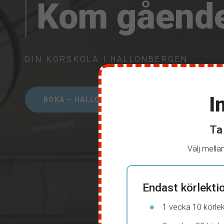
Kom gåendes
DIN KÖRSKOLA I HALLONBERGEN
I
BOKA – HALLONBERGEN
RING OS
Ta
Välj mella
Endast körlekti
1 vecka 10 körlek