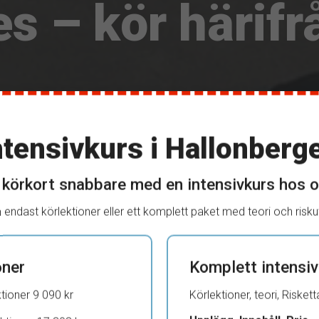
 – kör härifr
ntensivkurs i Hallonberg
S
 körkort snabbare med en intensivkurs hos o
n endast körlektioner eller ett komplett paket med teori och riskut
oner
Komplett intensiv
tioner 9 090 kr
Körlektioner, teori, Risket