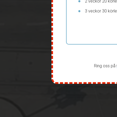
2 veckor 20 körle
3 veckor 30 körle
Ring oss på