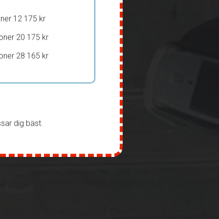
oner 12 175 kr
oner 20 175 kr
oner 28 165 kr
ssar dig bäst.