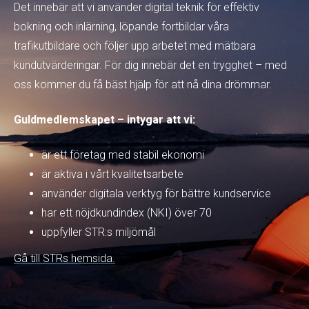
Det innebär att vi använder digital teknik för effektiv
bokning och inlärning, löpande fortbildar våra
trafikutbildare och följer upp arbetet med mätbara
kundutvärderingar. För dig innebär det en trygghet – med
oss kommer du få bäst hjälp för att nå dina drömmar.
Guldmedlemskapet – intygar att vi:
är ett företag med stabil ekonomi
är aktiva i vårt kvalitetsarbete
använder digitala verktyg för bättre kundservice
har ett nöjdkundindex (NKI) över 70
uppfyller STR:s miljömål
Gå till STRs hemsida.